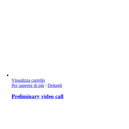
Visualizza carrello
Per saperne di più
/
Dettagli
Preliminary video call