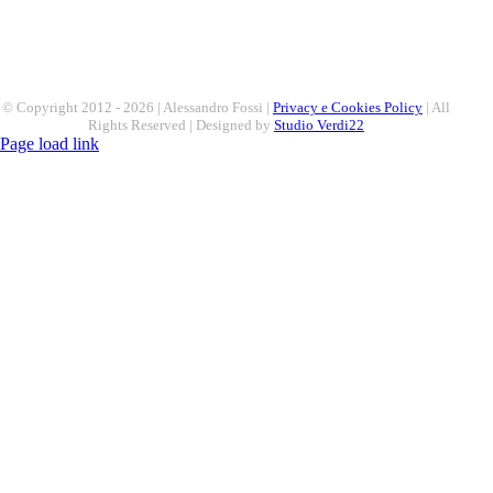
© Copyright 2012 -
2026 | Alessandro Fossi |
Privacy e Cookies Policy
| All
Rights Reserved | Designed by
Studio Verdi22
Page load link
Torna
in
cima