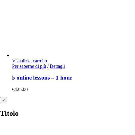
Visualizza carrello
Per saperne di più
/
Dettagli
5 online lessons – 1 hour
€
425.00
Close
×
product
quick
Titolo
view