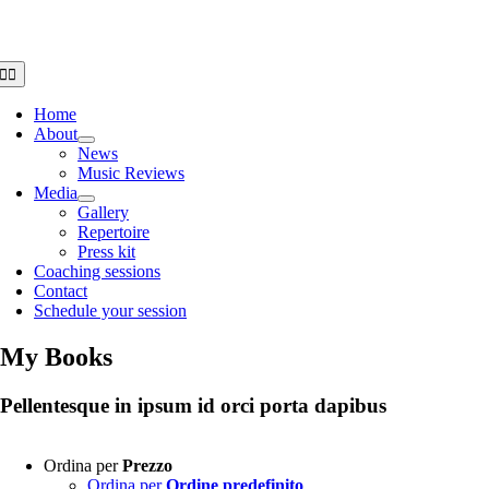
Salta
al
contenuto
Toggle
Navigation
Home
About
News
Music Reviews
Media
Gallery
Repertoire
Press kit
Coaching sessions
Contact
Schedule your session
My Books
Pellentesque in ipsum id orci porta dapibus
Ordina per
Prezzo
Ordina per
Ordine predefinito