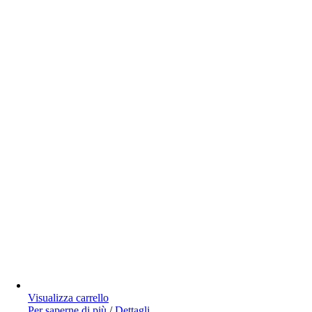
Visualizza carrello
Per saperne di più
/
Dettagli