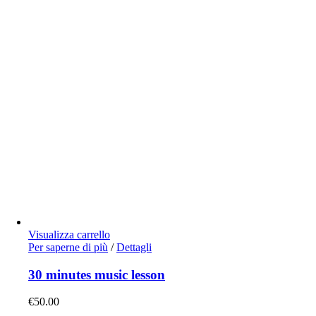
Visualizza carrello
Per saperne di più
/
Dettagli
30 minutes music lesson
€
50.00