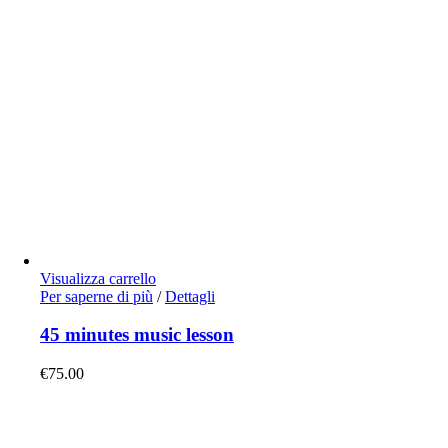
Visualizza carrello
Per saperne di più
/
Dettagli
45 minutes music lesson
€
75.00