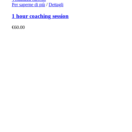
Per saperne di più
/
Dettagli
1 hour coaching session
€
60.00