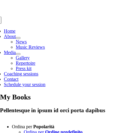
Salta
al
contenuto
gle
igation
Home
About
News
Music Reviews
Media
Gallery
Repertoire
Press kit
Coaching sessions
Contact
Schedule your session
My Books
Pellentesque in ipsum id orci porta dapibus
Ordina per
Popolarità
Ordina per
Ordine predefinito