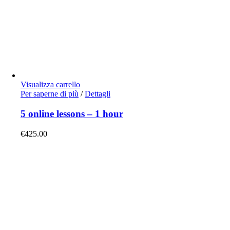
Visualizza carrello
Per saperne di più
/
Dettagli
5 online lessons – 1 hour
€
425.00