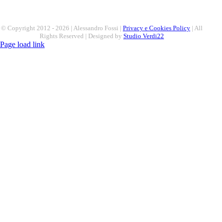
© Copyright 2012 -
2026 | Alessandro Fossi |
Privacy e Cookies Policy
| All
Rights Reserved | Designed by
Studio Verdi22
Page load link
Torna
in
cima