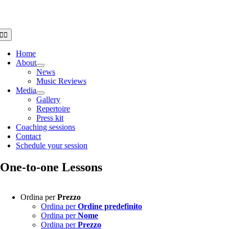
Salta
al
contenuto
Toggle
Navigation
Home
About
News
Music Reviews
Media
Gallery
Repertoire
Press kit
Coaching sessions
Contact
Schedule your session
One-to-one Lessons
Ordina per
Prezzo
Ordina per
Ordine predefinito
Ordina per
Nome
Ordina per
Prezzo