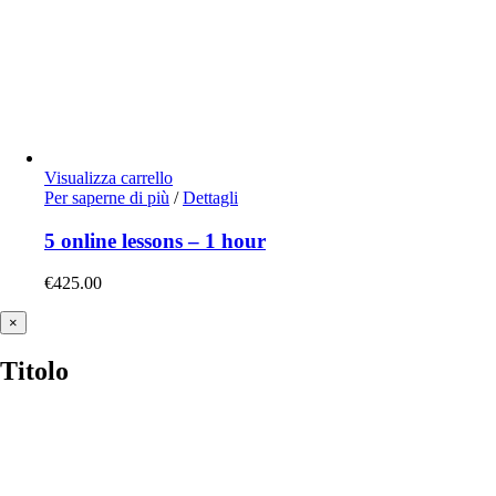
Visualizza carrello
Per saperne di più
/
Dettagli
5 online lessons – 1 hour
€
425.00
Close
×
product
quick
Titolo
view