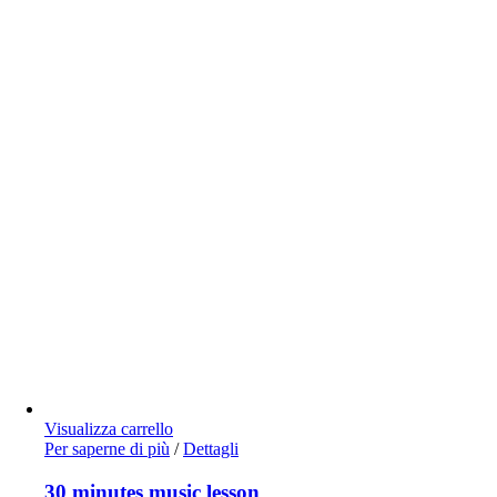
Visualizza carrello
Per saperne di più
/
Dettagli
30 minutes music lesson