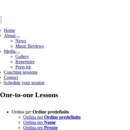
Salta
al
contenuto
gle
igation
Home
About
News
Music Reviews
Media
Gallery
Repertoire
Press kit
Coaching sessions
Contact
Schedule your session
One-to-one Lessons
Ordina per
Ordine predefinito
Ordina per
Ordine predefinito
Ordina per
Nome
Ordina per
Prezzo