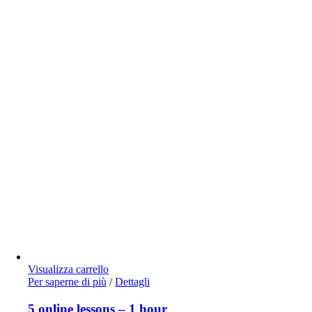
Visualizza carrello
Per saperne di più
/
Dettagli
5 online lessons – 1 hour